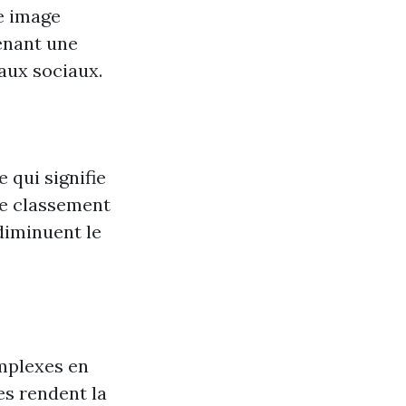
ne image
tenant une
aux sociaux.
 qui signifie
re classement
diminuent le
mplexes en
es rendent la