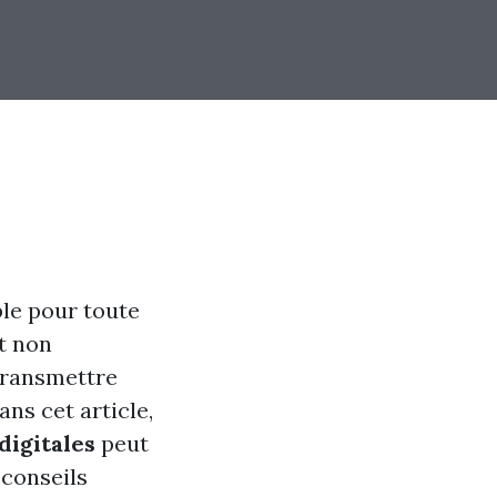
ble pour toute
t non
transmettre
ns cet article,
digitales
peut
conseils