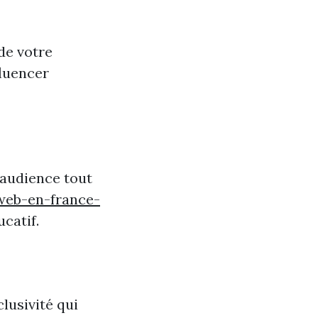
 de votre
fluencer
 audience tout
web-en-france-
catif.
lusivité qui