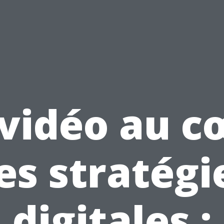
 vidéo au c
es stratégi
digitales :